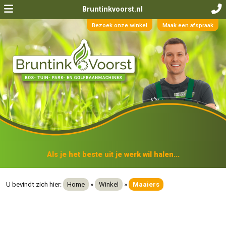
Bruntinkvoorst.nl
Bezoek onze winkel
Maak een afspraak
Als je het beste uit je werk wil halen...
U bevindt zich hier:
Home
»
Winkel
»
Maaiers