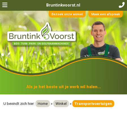
Bruntinkvoorst.nl
Bezoek onze winkel
Maak een afspraak
Als je het beste uit je werk wil halen...
U bevindt zich hier:
Home
»
Winkel
»
Transportvoertuigen