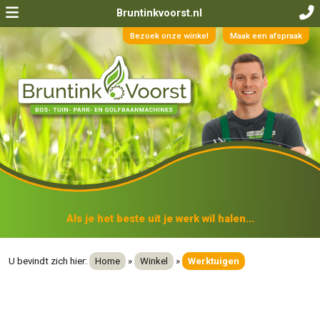
Bruntinkvoorst.nl
Bezoek onze winkel
Maak een afspraak
Als je het beste uit je werk wil halen...
U bevindt zich hier:
Home
»
Winkel
»
Werktuigen