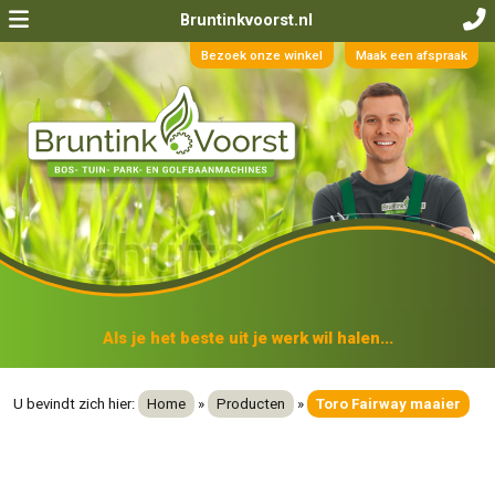
Bruntinkvoorst.nl
Bezoek onze winkel
Maak een afspraak
Als je het beste uit je werk wil halen...
U bevindt zich hier:
Home
»
Producten
»
Toro Fairway maaier