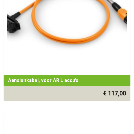
Aansluitkabel, voor AR L accu’s
€
117,00