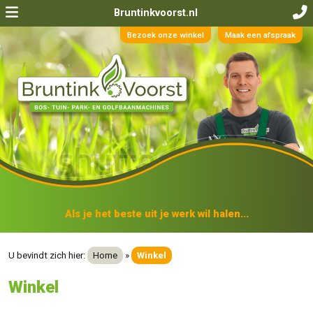
Bruntinkvoorst.nl
Bezoek onze winkel
Maak een afspraak
Als je het beste uit je werk wil halen...
U bevindt zich hier:
Home
»
Winkel
Winkel