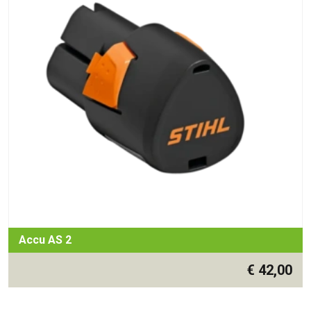
Accu AS 2
€
42,00