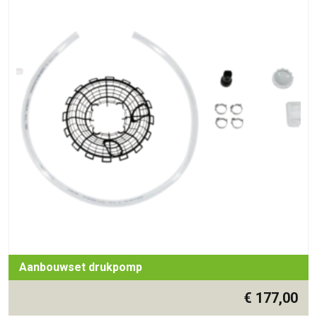
Aanbouwset drukpomp
€
177,00