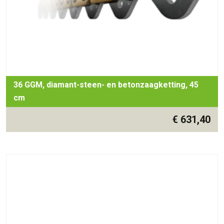
36 GGM, diamant-steen- en betonzaagketting, 45
cm
€
631,40