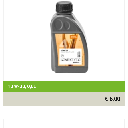
10 W-30, 0,6L
€
6,00