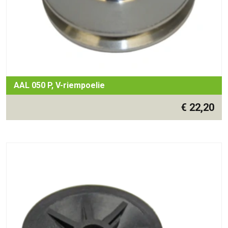
AAL 050 P, V-riempoelie
€
22,20