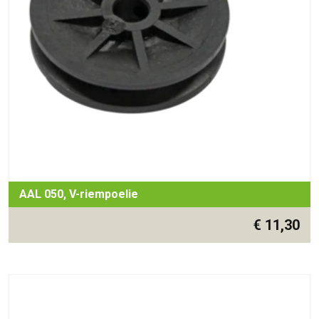
AAL 050, V-riempoelie
€
11,30