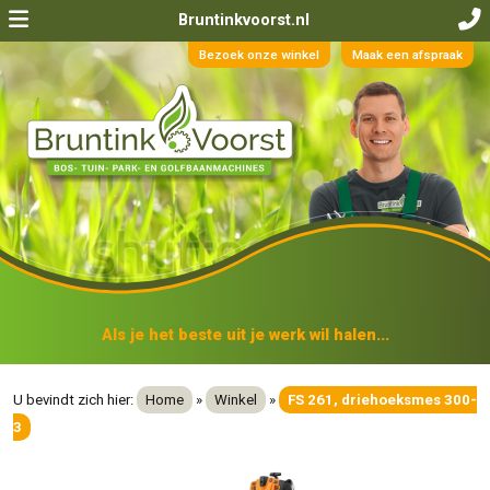
Bruntinkvoorst.nl
Bezoek onze winkel
Maak een afspraak
Als je het beste uit je werk wil halen...
U bevindt zich hier:
Home
»
Winkel
»
FS 261, driehoeksmes 300-
3