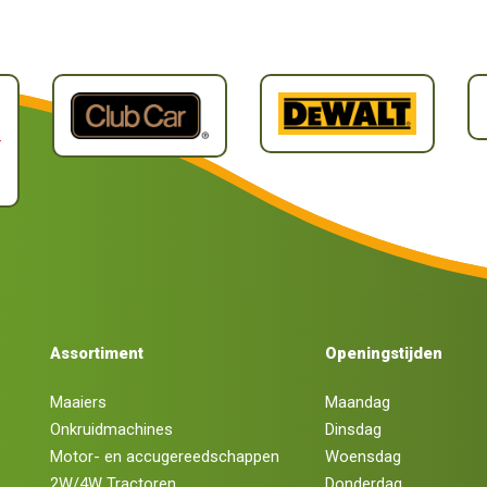
Assortiment
Openingstijden
Maaiers
Maandag
Onkruidmachines
Dinsdag
Motor- en accugereedschappen
Woensdag
2W/4W Tractoren
Donderdag