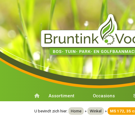
Assortiment
Occasions
U bevindt zich hier:
Home
»
Winkel
»
MS 172, 35 c