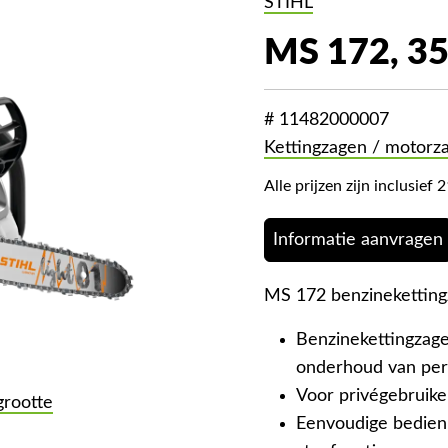
STIHL
MS 172, 35
# 11482000007
Kettingzagen / motorz
Alle prijzen zijn inclusie
Informatie aanvragen
MS 172 benzinekettingz
Benzinekettingzag
onderhoud van per
Voor privégebruik
grootte
Eenvoudige bedien