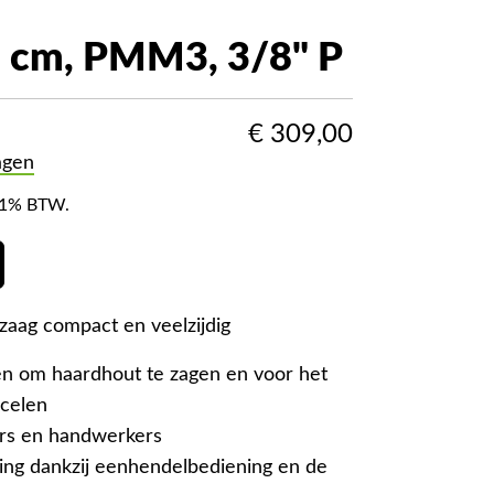
 cm, PMM3, 3/8" P
€
309,00
agen
f 21% BTW.
aag compact en veelzijdig
en om haardhout te zagen en voor het
celen
ers en handwerkers
ing dankzij eenhendelbediening en de