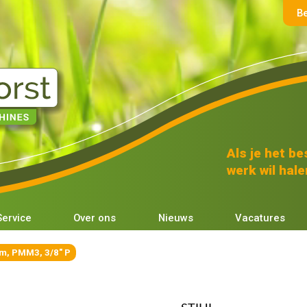
B
Als je het bes
werk wil halen
Service
Over ons
Nieuws
Vacatures
m, PMM3, 3/8" P