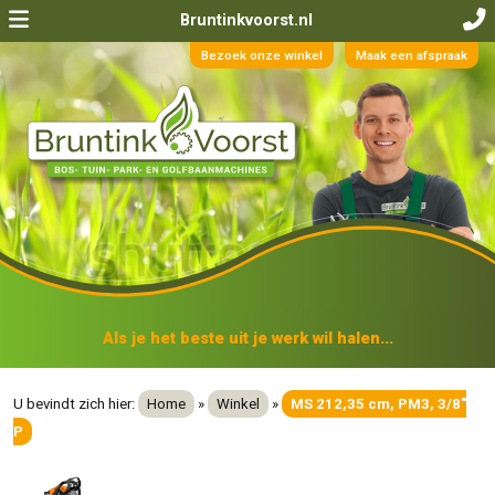
Bruntinkvoorst.nl
Bezoek onze winkel
Maak een afspraak
Als je het beste uit je werk wil halen...
U bevindt zich hier:
Home
»
Winkel
»
MS 212,35 cm, PM3, 3/8"
P