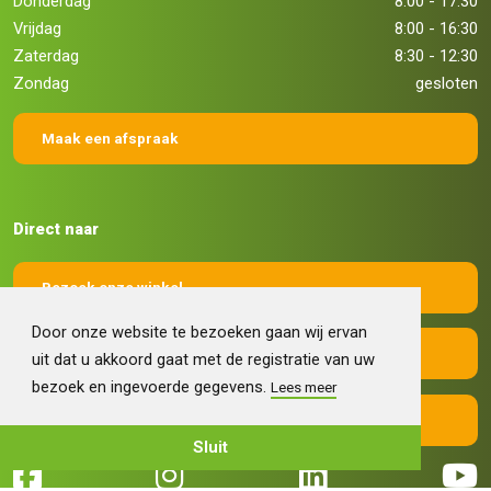
Donderdag
8:00 - 17:30
Vrijdag
8:00 - 16:30
Zaterdag
8:30 - 12:30
Zondag
gesloten
Maak een afspraak
Direct naar
Bezoek onze winkel
Door onze website te bezoeken gaan wij ervan
Maak een afspraak
uit dat u akkoord gaat met de registratie van uw
bezoek en ingevoerde gegevens.
Lees meer
Contact
Sluit