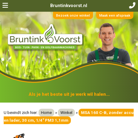
Bruntinkvoorst.nl
Bezoek onze winkel
Maak een afspraak
Als je het beste uit je werk wil halen...
U bevindt zich hier:
Home
»
Winkel
»
MSA 160 C-B, zonder accu
en lader, 30 cm, 1/4" PM3 1,1mm