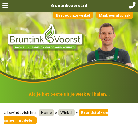
Bruntinkvoorst.nl
Bezoek onze winkel
Maak een afspraak
Als je het beste uit je werk wil halen...
U bevindt zich hier:
Home
»
Winkel
»
Brandstof- en
smeermiddelen