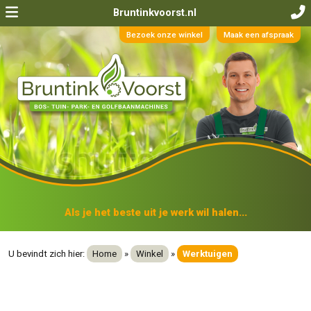
Bruntinkvoorst.nl
Bezoek onze winkel
Maak een afspraak
Als je het beste uit je werk wil halen...
U bevindt zich hier:
Home
»
Winkel
»
Werktuigen