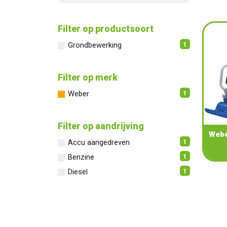
Filter op productsoort
1
Grondbewerking
Filter op merk
1
Weber
Filter op aandrijving
Weber
1
Accu aangedreven
1
Benzine
1
Diesel