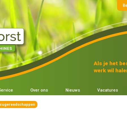
B
Als je het bes
werk wil halen
Service
Over ons
Nieuws
Vacatures
ccugereedschappen