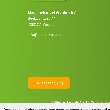
Machinehandel Bruntink BV
Beekzichtweg 44
7383 GA Voorst
info@bruntinkvoorst.nl
Routebeschrijving
© 2026 Machinehandel Bruntink BV
|
Algeme
Door onze website te bezoeken gaan wij ervan uit dat u akkoord 