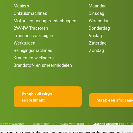
Maaiers
Maandag
Onkruidmachines
Dinsdag
Motor- en accugereedschappen
Woensdag
2W/4W Tractoren
Donderdag
Transportvoertuigen
Vrijdag
Werktuigen
Zaterdag
Reinigingsmachines
Zondag
Kranen en wielladers
Brandstof- en smeermiddelen
Bekijk volledige
assortiment
Maak een afspraa
ne voorwaarden
|
Disclaimer
|
Privacy verklaring
|
Grafisch ontwerp
Fokko On
gaat met de registratie van uw bezoek en ingevoerde gegevens.
Lees 