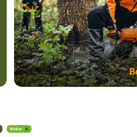
B
Weber