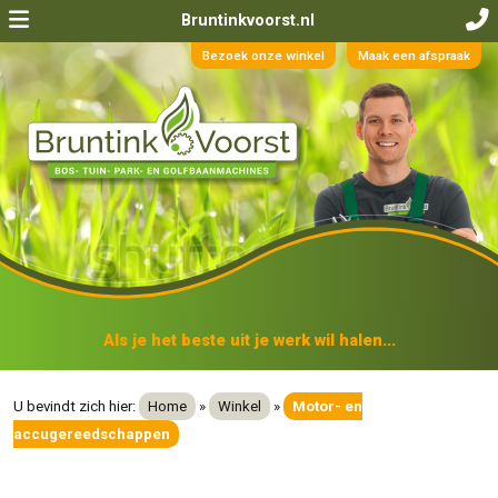
Bruntinkvoorst.nl
Bezoek onze winkel
Maak een afspraak
Als je het beste uit je werk wil halen...
U bevindt zich hier:
Home
»
Winkel
»
Motor- en
accugereedschappen