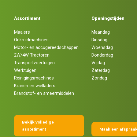
Assortiment
Openingstijden
Maaiers
Maandag
Onkruidmachines
Dinsdag
Motor- en accugereedschappen
Woensdag
2W/4W Tractoren
Donderdag
Transportvoertuigen
Vrijdag
Werktuigen
Zaterdag
Reinigingsmachines
Zondag
Kranen en wielladers
Brandstof- en smeermiddelen
Bekijk volledige
assortiment
Maak een afspraa