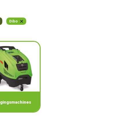
Dibo
igingsmachines