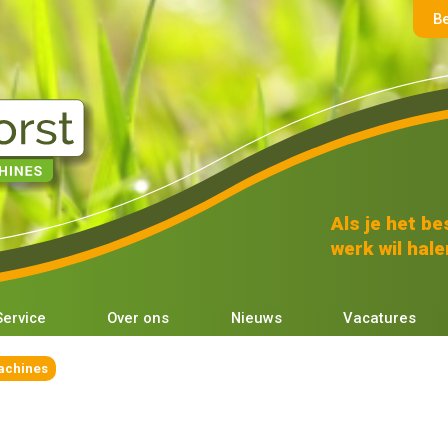
B
Als je het bes
werk wil halen
Service
Over ons
Nieuws
Vacatures
achines