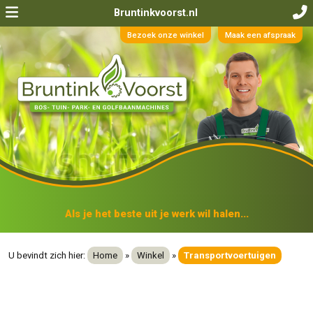
Bruntinkvoorst.nl
Bezoek onze winkel
Maak een afspraak
Als je het beste uit je werk wil halen...
U bevindt zich hier:
Home
»
Winkel
»
Transportvoertuigen