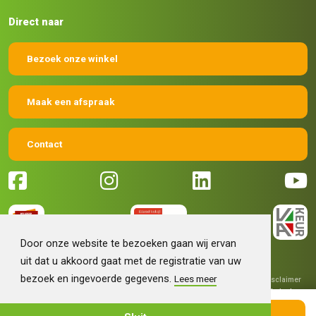
Direct naar
Bezoek onze winkel
Maak een afspraak
Contact
Door onze website te bezoeken gaan wij ervan
uit dat u akkoord gaat met de registratie van uw
bezoek en ingevoerde gegevens.
Lees meer
© 2026 Machinehandel Bruntink BV
|
Algemene voorwaarden
|
Disclaimer
|
Privacy verklaring
|
Grafisch ontwerp
Fokko Ontwerp
|
Technische
realisatie
Sieronline B.V.