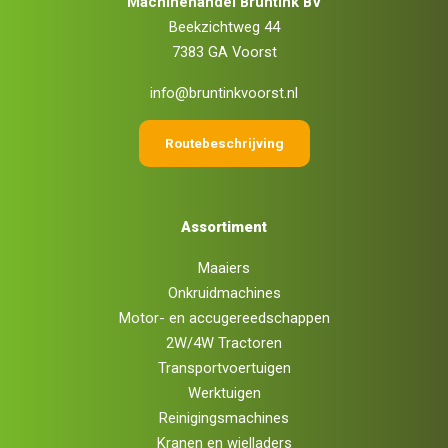
Machinehandel Bruntink BV
Beekzichtweg 44
7383 GA Voorst
info@bruntinkvoorst.nl
Routebeschrijving
Assortiment
Maaiers
Onkruidmachines
Motor- en accugereedschappen
2W/4W Tractoren
Transportvoertuigen
Werktuigen
Reinigingsmachines
Kranen en wielladers