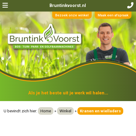
Bruntinkvoorst.nl
Bezoek onze winkel
Maak een afspraak
Als je het beste uit je werk wil halen...
U bevindt zich hier:
Home
»
Winkel
»
Kranen en wielladers