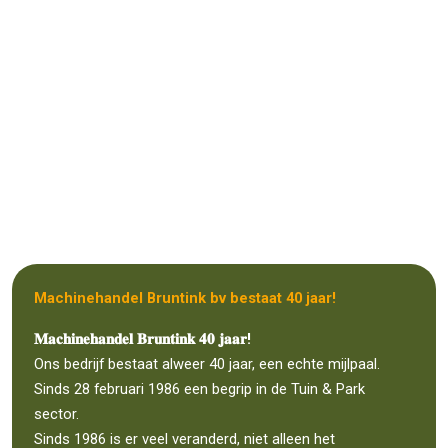
Machinehandel Bruntink bv bestaat 40 jaar!
𝐌𝐚𝐜𝐡𝐢𝐧𝐞𝐡𝐚𝐧𝐝𝐞𝐥 𝐁𝐫𝐮𝐧𝐭𝐢𝐧𝐤 𝟒𝟎 𝐣𝐚𝐚𝐫!
Ons bedrijf bestaat alweer 40 jaar, een echte mijlpaal.
Sinds 28 februari 1986 een begrip in de Tuin & Park
sector.
Sinds 1986 is er veel veranderd, niet alleen het