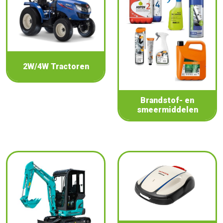
2W/4W Tractoren
Brandstof- en
smeermiddelen