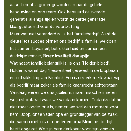
assortiment is groter geworden, maar de gehele
bebouwing en ons team. Ook bestuurd de tweede
generatie al enige tijd en wordt de derde generatie
klaargestoomd voor de voortzetting.
Maar wat niet veranderd is, is het familiebedrijf. Want de
sleutel tot succes binnen ons bedrijf is familie, we doen
het samen. Loyaliteit, betrokkenheid en samen een
duidelijke missie,
𝐁𝐞𝐭𝐞𝐫 𝐤𝐰𝐚𝐥𝐢𝐭𝐞𝐢𝐭 𝐝𝐚𝐧 𝐬𝐩𝐢𝐣𝐭
.
Wat naast familie belangrijk is, is ons “Holder-bloed”.
Holder is vanaf dag 1 essentieel geweest in de loopbaan
en ontwikkeling van Bruntink. Een ijzersterk merk waar wij
als bedrijf maar zeker als familie kaarsrecht achterstaan.
Vandaag vieren we ons jubileum, maar misschien vieren
we juist ook wel waar we vandaan komen. Ondanks dat hij
niet meer onder ons is, nemen we wel een moment voor
hem. Joop, onze vader, opa en grondlegger van de zaak,
die samen met onze moeder en oma Minie het bedrijf
heeft opgezet. We zijn hem dankbaar voor zijn visie en