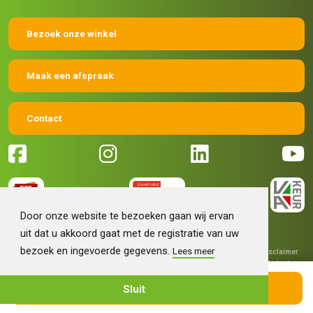
Bezoek onze winkel
Maak een afspraak
Contact
Door onze website te bezoeken gaan wij ervan
uit dat u akkoord gaat met de registratie van uw
bezoek en ingevoerde gegevens.
Lees meer
© 2026 Machinehandel Bruntink BV
|
Algemene voorwaarden
|
Disclaimer
|
Privacy verklaring
|
Grafisch ontwerp
Fokko Ontwerp
|
Technische
realisatie
Sieronline B.V.
Filter assortiment
Sluit