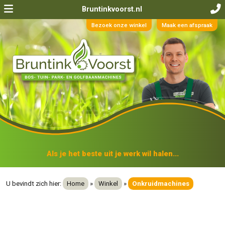
Bruntinkvoorst.nl
Bezoek onze winkel
Maak een afspraak
Als je het beste uit je werk wil halen...
U bevindt zich hier:
Home
»
Winkel
»
Onkruidmachines