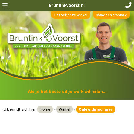
Bruntinkvoorst.nl
Bezoek onze winkel
Maak een afspraak
Als je het beste uit je werk wil halen...
U bevindt zich hier:
Home
»
Winkel
»
Onkruidmachines