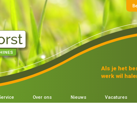
B
Als je het bes
werk wil halen
Service
Over ons
Nieuws
Vacatures