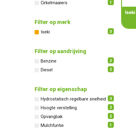
1
Cirkelmaaiers
Iseki
Filter op merk
3
Iseki
Filter op aandrijving
2
Benzine
2
Diesel
Filter op eigenschap
3
Hydrostatisch regelbare snelheid
2
Hoogte verstelling
2
Opvangbak
1
Mulchfuntie