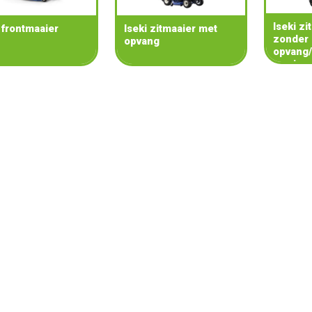
Iseki zi
 frontmaaier
Iseki zitmaaier met
zonder
opvang
opvang/
maaier