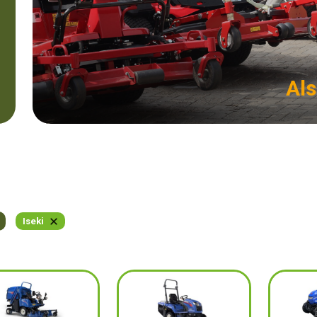
Als
Iseki