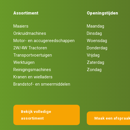
Assortiment
Openingstijden
Maaiers
Maandag
Onkruidmachines
Dinsdag
Motor- en accugereedschappen
Woensdag
2W/4W Tractoren
Donderdag
Transportvoertuigen
Vrijdag
Werktuigen
Zaterdag
Reinigingsmachines
Zondag
Kranen en wielladers
Brandstof- en smeermiddelen
Bekijk volledige
assortiment
Maak een afspraa