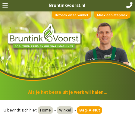
Bruntinkvoorst.nl
Bezoek onze winkel
Maak een afspraak
Als je het beste uit je werk wil halen...
U bevindt zich hier:
Home
»
Winkel
»
Bag-A-Nut