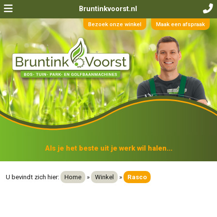
Bruntinkvoorst.nl
Bezoek onze winkel
Maak een afspraak
Als je het beste uit je werk wil halen...
U bevindt zich hier:
Home
»
Winkel
»
Rasco