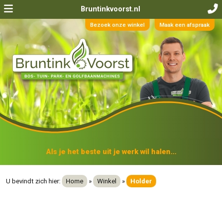
Bruntinkvoorst.nl
Bezoek onze winkel
Maak een afspraak
Als je het beste uit je werk wil halen...
U bevindt zich hier:
Home
»
Winkel
»
Holder