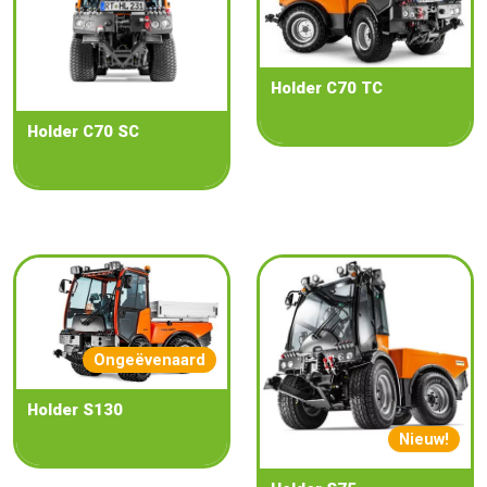
Holder C70 TC
Holder C70 SC
Ongeëvenaard
Holder S130
Nieuw!