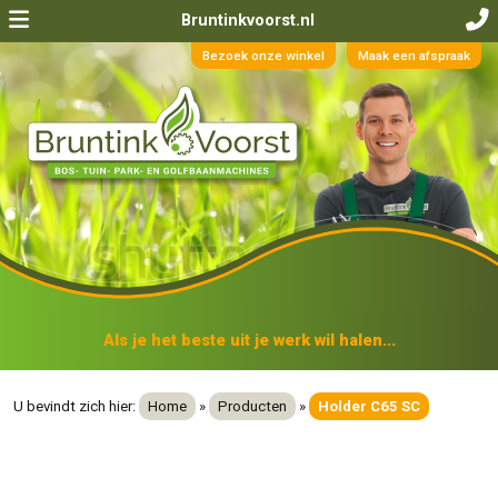
Bruntinkvoorst.nl
Bezoek onze winkel
Maak een afspraak
Als je het beste uit je werk wil halen...
U bevindt zich hier:
Home
»
Producten
»
Holder C65 SC