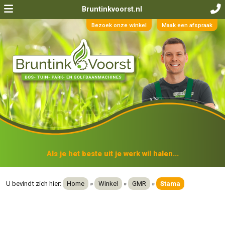
Bruntinkvoorst.nl
Bezoek onze winkel
Maak een afspraak
Als je het beste uit je werk wil halen...
U bevindt zich hier:
Home
»
Winkel
»
GMR
»
Stama