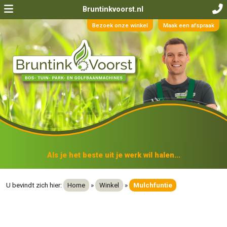
Bruntinkvoorst.nl
Bezoek onze winkel
Maak een afspraak
Als je het beste uit je werk wil halen...
U bevindt zich hier:
Home
»
Winkel
»
Mulchfuntie