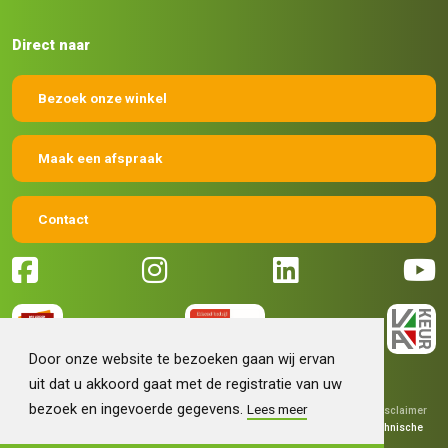
Direct naar
Bezoek onze winkel
Maak een afspraak
Contact
Door onze website te bezoeken gaan wij ervan
uit dat u akkoord gaat met de registratie van uw
bezoek en ingevoerde gegevens.
Lees meer
© 2026 Machinehandel Bruntink BV
|
Algemene voorwaarden
|
Disclaimer
|
Privacy verklaring
|
Grafisch ontwerp
Fokko Ontwerp
|
Technische
realisatie
Sieronline B.V.