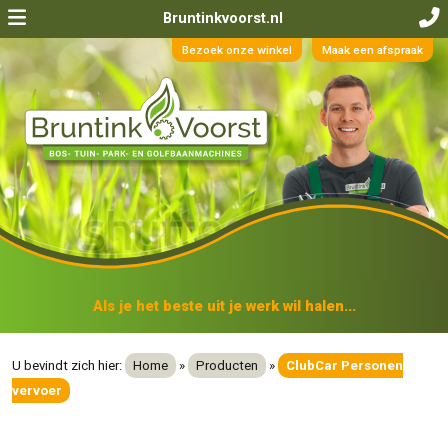
Bruntinkvoorst.nl
Bezoek onze winkel
Maak een afspraak
Als je het beste uit je werk wil halen...
U bevindt zich hier:
Home
»
Producten
»
ClubCar Personen
vervoer