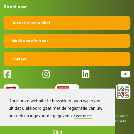
Direct naar
Bezoek onze winkel
Maak een afspraak
Contact
Door onze website te bezoeken gaan wij ervan
uit dat u akkoord gaat met de registratie van uw
bezoek en ingevoerde gegevens.
Lees meer
© 2026 Machinehandel Bruntink BV
|
Algemene voorwaarden
|
Disclaimer
|
Privacy verklaring
|
Grafisch ontwerp
Fokko Ontwerp
|
Technische
realisatie
Sieronline B.V.
Sluit