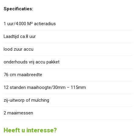
Specificaties:
1 uur/4.000 M² actieradius
Laadtijd ca.8 uur
lood zuur accu
onderhouds vrij accu pakket
76 cm maaibreedte
12 standen maaihoogte/30mm – 115mm
zij-uitworp of mulching
2 maaimessen
Heeft u interesse?