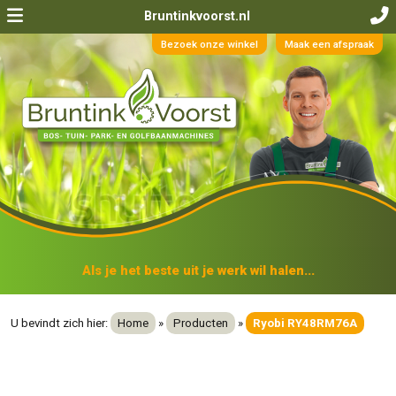
Bruntinkvoorst.nl
Bezoek onze winkel
Maak een afspraak
Als je het beste uit je werk wil halen...
U bevindt zich hier:
Home
»
Producten
»
Ryobi RY48RM76A