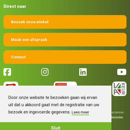
Direct naar
Bezoek onze winkel
Maak een afspraak
Contact
Door onze website te bezoeken gaan wij ervan
uit dat u akkoord gaat met de registratie van uw
bezoek en ingevoerde gegevens.
Lees meer
© 2026 Machinehandel Bruntink BV
|
Algemene voorwaarden
|
Disclaimer
|
Privacy verklaring
|
Grafisch ontwerp
Fokko Ontwerp
|
Technische
realisatie
Sieronline B.V.
Sluit