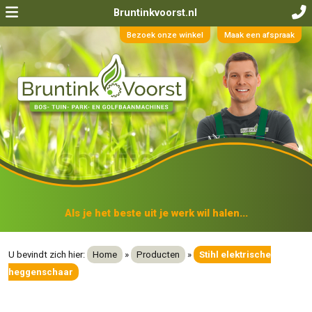
Bruntinkvoorst.nl
Bezoek onze winkel
Maak een afspraak
Als je het beste uit je werk wil halen...
U bevindt zich hier:
Home
»
Producten
»
Stihl elektrische
heggenschaar