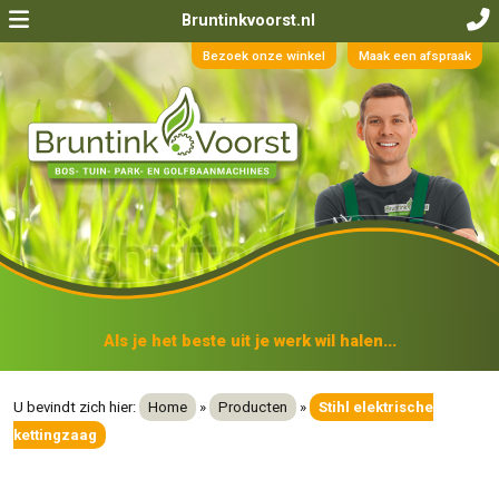
Bruntinkvoorst.nl
Bezoek onze winkel
Maak een afspraak
Als je het beste uit je werk wil halen...
U bevindt zich hier:
Home
»
Producten
»
Stihl elektrische
kettingzaag