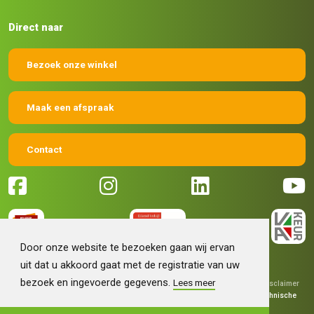
Direct naar
Bezoek onze winkel
Maak een afspraak
Contact
Door onze website te bezoeken gaan wij ervan
uit dat u akkoord gaat met de registratie van uw
bezoek en ingevoerde gegevens.
Lees meer
© 2026 Machinehandel Bruntink BV
|
Algemene voorwaarden
|
Disclaimer
|
Privacy verklaring
|
Grafisch ontwerp
Fokko Ontwerp
|
Technische
realisatie
Sieronline B.V.