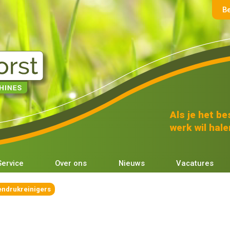
B
Als je het bes
werk wil halen
Service
Over ons
Nieuws
Vacatures
endrukreinigers