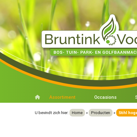
Assortiment
Occasions
U bevindt zich hier:
Home
»
Producten
»
Stihl hog