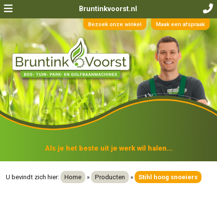
Bruntinkvoorst.nl
Bezoek onze winkel
Maak een afspraak
Als je het beste uit je werk wil halen...
U bevindt zich hier:
Home
»
Producten
»
Stihl hoog snoeiers