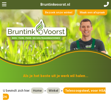
Bruntinkvoorst.nl
Bezoek onze winkel
Maak een afspraak
Als je het beste uit je werk wil halen...
U bevindt zich hier:
Home
»
Winkel
»
Telescoopsteel, voor HSA
26