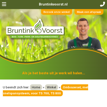
Bruntinkvoorst.nl
Bezoek onze winkel
Maak een afspraak
Als je het beste uit je werk wil halen...
U bevindt zich hier:
Home
»
Winkel
»
Ombouwset, met
snelspansysteem, voor TS 700, TS 800