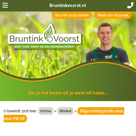
Bruntinkvoorst.nl
Bezoek onze winkel
Maak een afspraak
Als je het beste uit je werk wil halen...
U bevindt zich hier:
Home
»
Winkel
»
Slijprichtingsindicator,
voor FW 20