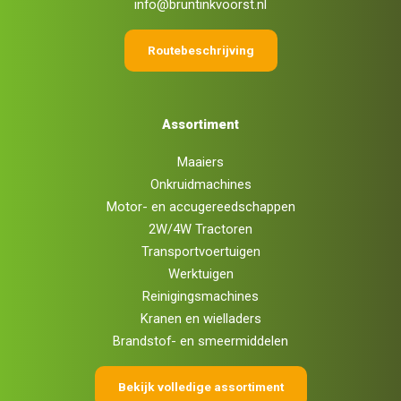
info@bruntinkvoorst.nl
Routebeschrijving
Assortiment
Maaiers
Onkruidmachines
Motor- en accugereedschappen
2W/4W Tractoren
Transportvoertuigen
Werktuigen
Reinigingsmachines
Kranen en wielladers
Brandstof- en smeermiddelen
Bekijk volledige assortiment