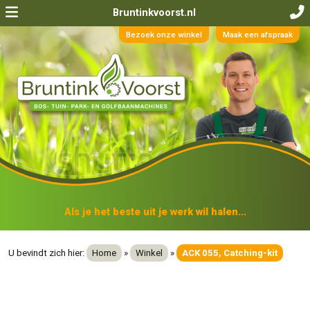
Bruntinkvoorst.nl
Bezoek onze winkel
Maak een afspraak
Als je het beste uit je werk wil halen...
U bevindt zich hier:
Home
»
Winkel
»
ACK 055, Catching-kit