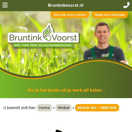
Bruntinkvoorst.nl
Bezoek onze winkel
Maak een afspraak
Als je het beste uit je werk wil halen...
U bevindt zich hier:
Home
»
Winkel
»
Mulch-Kit – AMK 045