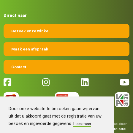
Direct naar
Bezoek onze winkel
Maak een afspraak
Contact
Door onze website te bezoeken gaan wij ervan
uit dat u akkoord gaat met de registratie van uw
bezoek en ingevoerde gegevens.
Lees meer
© 2026 Machinehandel Bruntink BV
|
Algemene voorwaarden
|
Disclaimer
|
Privacy verklaring
|
Grafisch ontwerp
Fokko Ontwerp
|
Technische