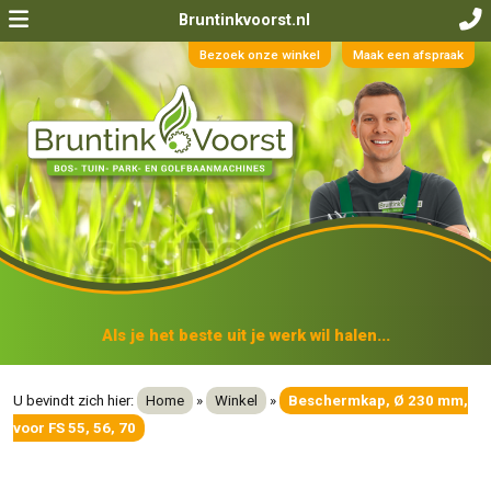
Bruntinkvoorst.nl
Bezoek onze winkel
Maak een afspraak
Als je het beste uit je werk wil halen...
U bevindt zich hier:
Home
»
Winkel
»
Beschermkap, Ø 230 mm,
voor FS 55, 56, 70