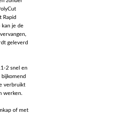
ren zonder
PolyCut
t Rapid
 kan je de
 vervangen,
rdt geleverd
11-2 snel en
n bijkomend
e verbruikt
n werken.
mkap of met