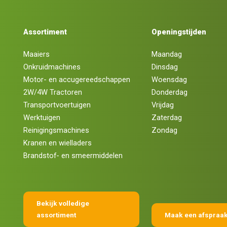
Assortiment
Openingstijden
Maaiers
Maandag
Onkruidmachines
Dinsdag
Motor- en accugereedschappen
Woensdag
2W/4W Tractoren
Donderdag
Transportvoertuigen
Vrijdag
Werktuigen
Zaterdag
Reinigingsmachines
Zondag
Kranen en wielladers
Brandstof- en smeermiddelen
Bekijk volledige
assortiment
Maak een afspraa