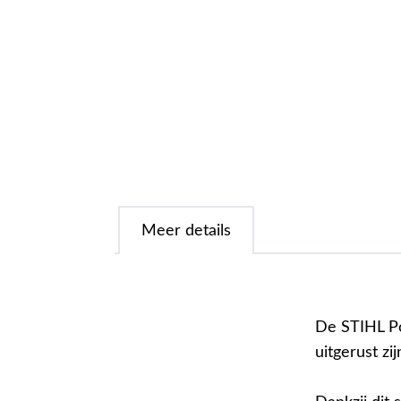
Meer details
De STIHL Po
uitgerust z