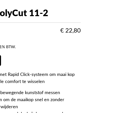
olyCut 11-2
€
22,80
f 21% BTW.
met Rapid Click-systeem om maai kop
lle comfort te wisselen
 bewegende kunststof messen
em om de maaikop snel en zonder
rwijderen