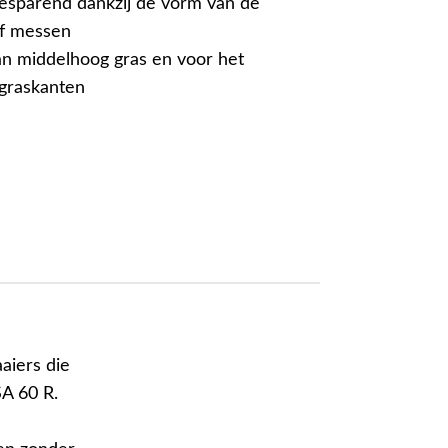
esparend dankzij de vorm van de
f messen
n middelhoog gras en voor het
graskanten
aiers die
SA 60 R.