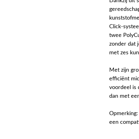
Dankzij dit
gereedschap
kunststofme
Click-syste
twee PolyCu
zonder dat 
met zes ku
Met zijn gr
efficiënt m
voordeel is
dan met een
Opmerking: 
een compati