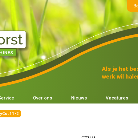
B
Als je het bes
werk wil halen
Service
Over ons
Nieuws
Vacatures
yCut 11-2