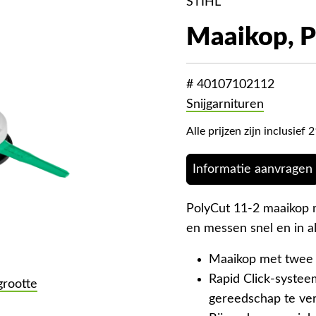
STIHL
Maaikop, P
# 40107102112
Snijgarnituren
Alle prijzen zijn inclusie
Informatie aanvragen
PolyCut 11-2 maaikop 
en messen snel en in a
Maaikop met twee
Rapid Click-syste
grootte
gereedschap te ve