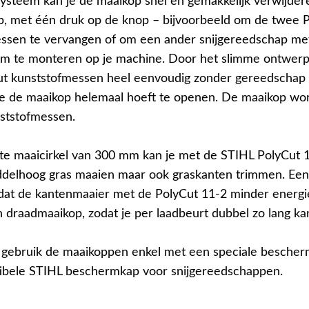
 systeem kan je de maaikop snel en gemakkelijk verwijde
, met één druk op de knop – bijvoorbeeld om de twee 
ssen te vervangen of om een ander snijgereedschap me
em te monteren op je machine. Door het slimme ontwerp
t kunststofmessen heel eenvoudig zonder gereedschap
je de maaikop helemaal hoeft te openen. De maaikop wo
nststofmessen.
ote maaicirkel van 300 mm kan je met de STIHL PolyCut 
iddelhoog gras maaien maar ook graskanten trimmen. Ee
 dat de kantenmaaier met de PolyCut 11-2 minder energi
 draadmaaikop, zodat je per laadbeurt dubbel zo lang ka
gebruik de maaikoppen enkel met een speciale bescher
bele STIHL beschermkap voor snijgereedschappen.