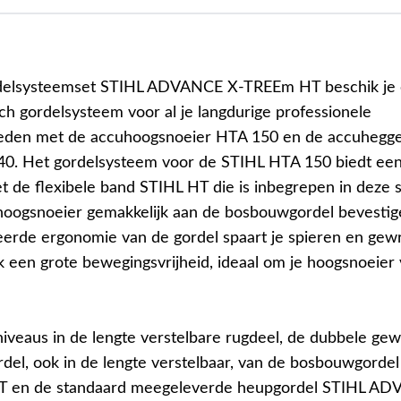
delsysteemset STIHL ADVANCE X-TREEm HT beschik je 
ch gordelsysteem voor al je langdurige professionele
den met de accuhoogsnoeier HTA 150 en de accuhegge
40. Het gordelsysteem voor de STIHL HTA 150 biedt een
 de flexibele band STIHL HT die is inbegrepen in deze se
oogsnoeier gemakkelijk aan de bosbouwgordel bevestig
eerde ergonomie van de gordel spaart je spieren en gew
jk een grote bewegingsvrijheid, ideaal om je hoogsnoeier v
 niveaus in de lengte verstelbare rugdeel, de dubbele ge
del, ook in de lengte verstelbaar, van de bosbouwgor
 en de standaard meegeleverde heupgordel STIHL AD