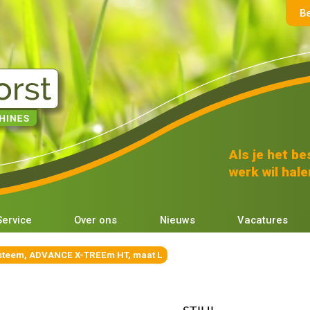
B
Als je het bes
werk wil halen
Service
Over ons
Nieuws
Vacatures
ysteem, ADVANCE X-TREEm HT, maat L