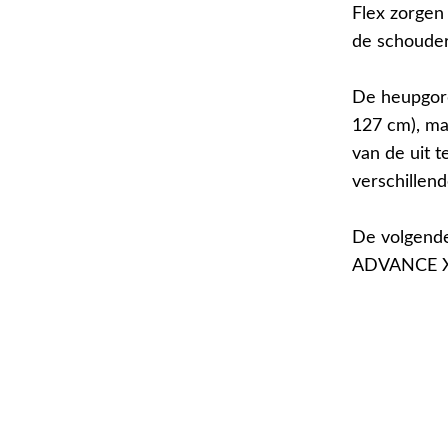
Flex zorgen
de schouder
De heupgord
127 cm), ma
van de uit 
verschillen
De volgende
ADVANCE X-