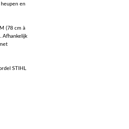
e heupen en
/M (78 cm à
 Afhankelijk
 met
gordel STIHL