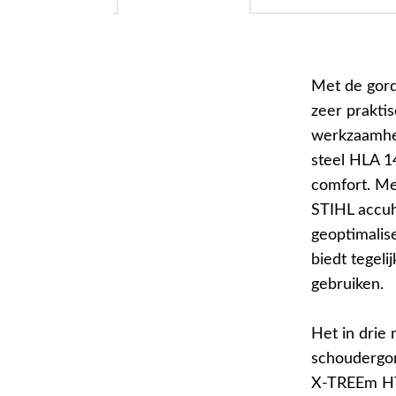
Met de gor
zeer praktis
werkzaamhe
steel HLA 1
comfort. Met
STIHL accuh
geoptimalis
biedt tegeli
gebruiken.
Het in drie
schoudergor
X-TREEm HT