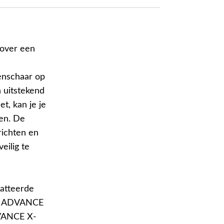
over een
nschaar op
 uitstekend
t, kan je je
en. De
richten en
eilig te
watteerde
del ADVANCE
VANCE X-