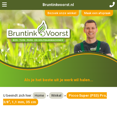
Bruntinkvoorst.nl
Bezoek onze winkel
Maak een afspraak
Als je het beste uit je werk wil halen...
U bevindt zich hier:
Home
»
Winkel
»
Picco Super (PS3) Pro,
3/8", 1,1 mm, 35 cm