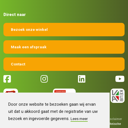
Direct naar
Bezoek onze winkel
Maak een afspraak
Contact
Door onze website te bezoeken gaan wij ervan
uit dat u akkoord gaat met de registratie van uw
bezoek en ingevoerde gegevens.
Lees meer
© 2026 Machinehandel Bruntink BV
|
Algemene voorwaarden
|
Disclaimer
|
Privacy verklaring
|
Grafisch ontwerp
Fokko Ontwerp
|
Technische