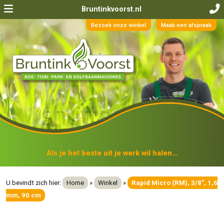
Bruntinkvoorst.nl
Bezoek onze winkel
Maak een afspraak
Als je het beste uit je werk wil halen...
U bevindt zich hier:
Home
»
Winkel
»
Rapid Micro (RM), 3/8″, 1,6
mm, 90 cm