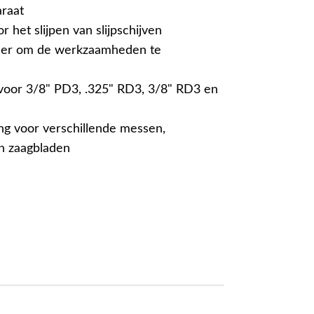
araat
 het slijpen van slijpschijven
ner om de werkzaamheden te
: voor 3/8" PD3, .325" RD3, 3/8" RD3 en
g voor verschillende messen,
n zaagbladen