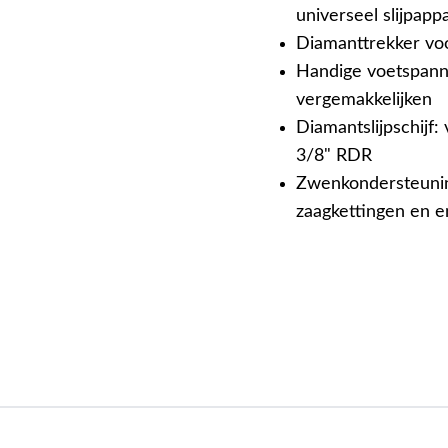
universeel slijpapp
Diamanttrekker voor
Handige voetspan
vergemakkelijken
Diamantslijpschijf
3/8" RDR
Zwenkondersteunin
zaagkettingen en e