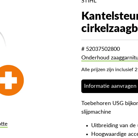
STIHL
Kantelsteu
cirkelzaag
# 52037502800
Onderhoud zaaggarnit
Alle prijzen zijn inclusie
Informatie aanvragen
Toebehoren USG bijkom
slijpmachine
otte
Uitbreiding van de
Hoogwaardige acces