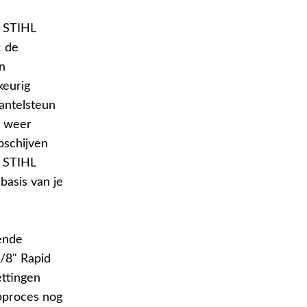
n STIHL
: de
n
keurig
antelsteun
n weer
pschijven
e STIHL
 basis van je
gende
3/8" Rapid
ettingen
pproces nog