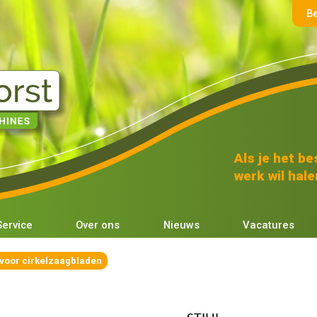
B
Als je het bes
werk wil halen
Service
Over ons
Nieuws
Vacatures
 voor cirkelzaagbladen