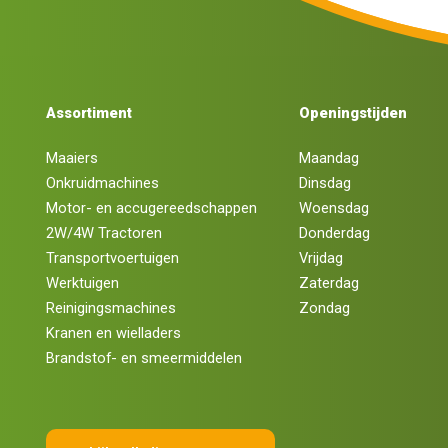
Assortiment
Openingstijden
Maaiers
Maandag
Onkruidmachines
Dinsdag
Motor- en accugereedschappen
Woensdag
2W/4W Tractoren
Donderdag
Transportvoertuigen
Vrijdag
Werktuigen
Zaterdag
Reinigingsmachines
Zondag
Kranen en wielladers
Brandstof- en smeermiddelen