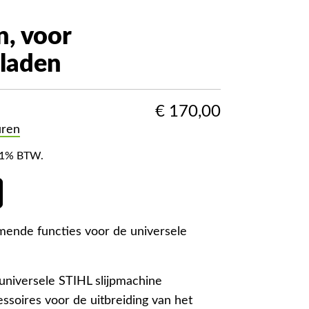
n, voor
bladen
€
170,00
uren
f 21% BTW.
ende functies voor de universele
 universele STIHL slijpmachine
soires voor de uitbreiding van het