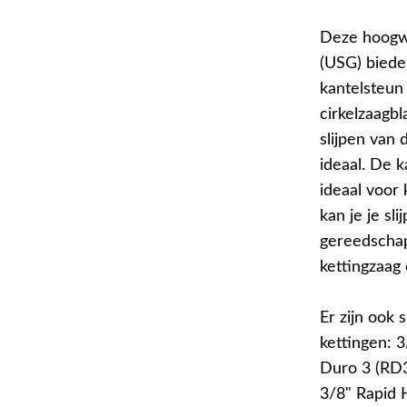
Deze hoogwa
(USG) biede
kantelsteun
cirkelzaagb
slijpen van
ideaal. De 
ideaal voor 
kan je je s
gereedschap 
kettingzaag o
Er zijn ook
kettingen: 
Duro 3 (RD3
3/8" Rapid 