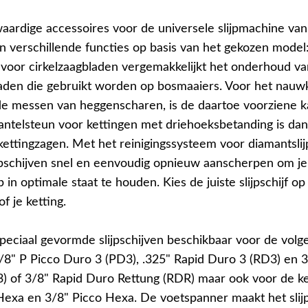
ardige accessoires voor de universele slijpmachine va
n verschillende functies op basis van het gekozen model
 voor cirkelzaagbladen vergemakkelijkt het onderhoud va
laden die gebruikt worden op bosmaaiers. Voor het nauw
 de messen van heggenscharen, is de daartoe voorziene k
kantelsteun voor kettingen met driehoeksbetanding is da
kettingzagen. Met het reinigingssysteem voor diamantslij
lijpschijven snel en eenvoudig opnieuw aanscherpen om j
in optimale staat te houden. Kies de juiste slijpschijf op
f je ketting.
 speciaal gevormde slijpschijven beschikbaar voor de vol
3/8" P Picco Duro 3 (PD3), .325" Rapid Duro 3 (RD3) en 
) of 3/8" Rapid Duro Rettung (RDR) maar ook voor de k
Hexa en 3/8" Picco Hexa. De voetspanner maakt het slij