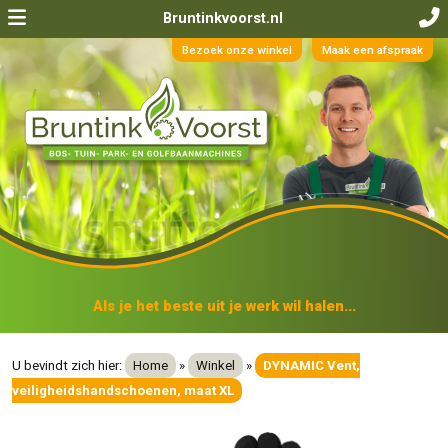
Bruntinkvoorst.nl
Bezoek onze winkel
Maak een afspraak
Als je het beste uit je werk wil halen...
U bevindt zich hier:
Home
»
Winkel
»
DYNAMIC Vent,
veiligheidshandschoenen, maat XL