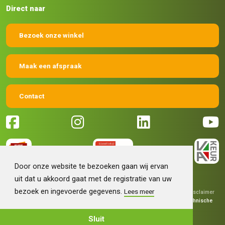
Direct naar
Bezoek onze winkel
Maak een afspraak
Contact
Door onze website te bezoeken gaan wij ervan
uit dat u akkoord gaat met de registratie van uw
bezoek en ingevoerde gegevens.
Lees meer
© 2026 Machinehandel Bruntink BV
|
Algemene voorwaarden
|
Disclaimer
|
Privacy verklaring
|
Grafisch ontwerp
Fokko Ontwerp
|
Technische
realisatie
Sieronline B.V.
Sluit