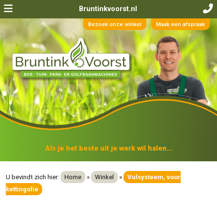
Bruntinkvoorst.nl
Bezoek onze winkel
Maak een afspraak
Als je het beste uit je werk wil halen...
U bevindt zich hier:
Home
»
Winkel
»
Vulsysteem, voor
kettingolie