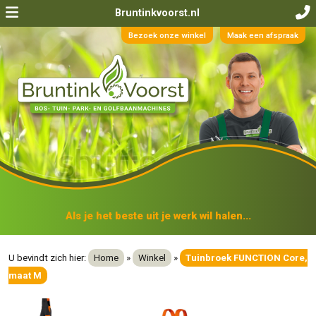
Bruntinkvoorst.nl
Bezoek onze winkel
Maak een afspraak
Als je het beste uit je werk wil halen...
U bevindt zich hier:
Home
»
Winkel
»
Tuinbroek FUNCTION Core,
maat M