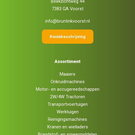
Beekzichtweg 44
7383 GA Voorst
info@bruntinkvoorst.nl
Routebeschrijving
Assortiment
Maaiers
Onkruidmachines
Motor- en accugereedschappen
2W/4W Tractoren
Transportvoertuigen
Werktuigen
Reinigingsmachines
Kranen en wielladers
Brandstof- en smeermiddelen