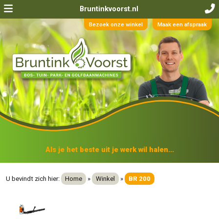
Bruntinkvoorst.nl
Bezoek onze winkel
Maak een afspraak
Als je het beste uit je werk wil halen...
U bevindt zich hier:
Home
»
Winkel
»
BR 200