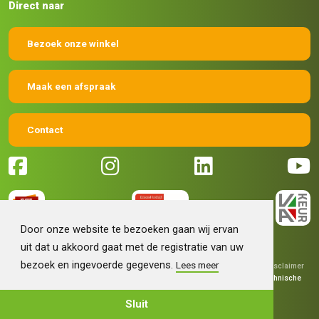
Direct naar
Bezoek onze winkel
Maak een afspraak
Contact
Door onze website te bezoeken gaan wij ervan
uit dat u akkoord gaat met de registratie van uw
bezoek en ingevoerde gegevens.
Lees meer
© 2026 Machinehandel Bruntink BV
|
Algemene voorwaarden
|
Disclaimer
|
Privacy verklaring
|
Grafisch ontwerp
Fokko Ontwerp
|
Technische
realisatie
Sieronline B.V.
Sluit