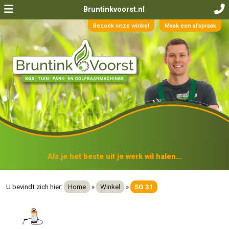
Bruntinkvoorst.nl
Bezoek onze winkel
Maak een afspraak
Als je het beste uit je werk wil halen...
U bevindt zich hier:
Home
»
Winkel
»
SG 31