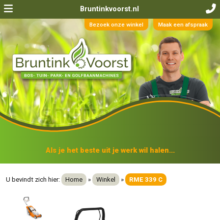
Bruntinkvoorst.nl
Bezoek onze winkel
Maak een afspraak
Als je het beste uit je werk wil halen...
U bevindt zich hier:
Home
»
Winkel
»
RME 339 C