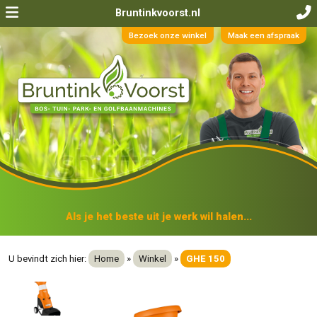
Bruntinkvoorst.nl
Bezoek onze winkel
Maak een afspraak
Als je het beste uit je werk wil halen...
U bevindt zich hier:
Home
»
Winkel
»
GHE 150